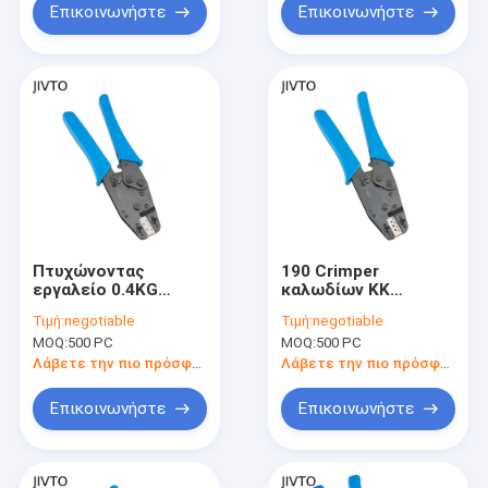
Επικοινωνήστε
Επικοινωνήστε
Πτυχώνοντας
190 Crimper
εργαλείο 0.4KG
καλωδίων ΚΚ
καλωδίων 203MM
1.0mm2 βαρέων
Τιμή:
negotiable
Τιμή:
negotiable
0.5mm2 ανά τελικό
καθηκόντων
MOQ:
500 PC
MOQ:
500 PC
Lug μονάδων
εργαλείο
Crimper
συνδετήρων
Λάβετε την πιο πρόσφατη τιμή
Λάβετε την πιο πρόσφατη τιμή
καλωδίων AWG 28
Ethernet
Επικοινωνήστε
Επικοινωνήστε