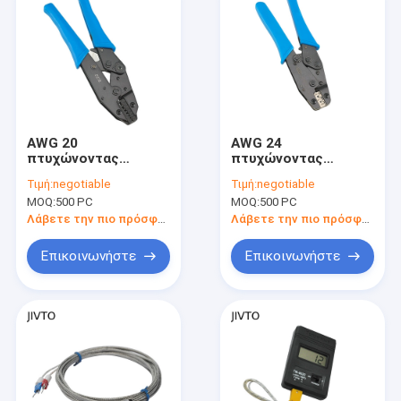
AWG 20
AWG 24
πτυχώνοντας
πτυχώνοντας
εργαλείο 230
εργαλείο 0.4KG
Τιμή:
negotiable
Τιμή:
negotiable
Διαδικτύου 2X6MM2
καλωδίων 203mm
MOQ:
500 PC
MOQ:
500 PC
καλωδίων
ανά Lug καλωδίων
ανοξείδωτου ΚΚ
μονάδων Crimper
Λάβετε την πιο πρόσφατη τιμή
Λάβετε την πιο πρόσφατη τιμή
Επικοινωνήστε
Επικοινωνήστε
Σπίτι
Προϊόντα
Περίπου εμείς