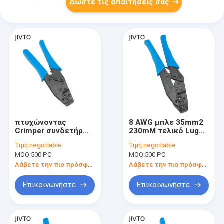
Δώστε τις απαιτήσεις σας
πτυχώνοντας
8 AWG μπλε 35mm2
Crimper συνδετήρων
230mM τελικό Lug
άκρης AWG 6
Crimper 0,6 κλ ανά
Τιμή:
negotiable
Τιμή:
negotiable
εργαλείων καλωδίων
μονάδα
MOQ:
500 PC
MOQ:
500 PC
2.55mm2 203mm
Λάβετε την πιο πρόσφατη τιμή
Λάβετε την πιο πρόσφατη τιμή
Επικοινωνήστε
Επικοινωνήστε