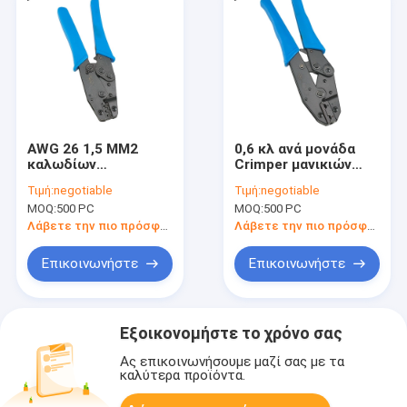
AWG 26 1,5 MM2
0,6 κλ ανά μονάδα
καλωδίων
Crimper μανικιών
πτυχώνοντας
σχοινιών καλωδίων
Τιμή:
negotiable
Τιμή:
negotiable
Crimper καλωδίων
Α.Μ.-07FL Crimp
MOQ:
500 PC
MOQ:
500 PC
εργαλείων Α.Μ.-48B
συναρμογών άκρης
βαρέων καθηκόντων
εργαλείο 23cm
Λάβετε την πιο πρόσφατη τιμή
Λάβετε την πιο πρόσφατη τιμή
Επικοινωνήστε
Επικοινωνήστε
Εξοικονομήστε το χρόνο σας
Ας επικοινωνήσουμε μαζί σας με τα
καλύτερα προϊόντα.