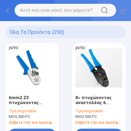
Όλα Τα Προϊόντα
(290)
6mm2 23
8» πτυχώνοντας
πτυχώνοντας
αναστολέας 6
εργαλείο 175
χάλυβα εργαλείων
Τιμή:
negotiable
Τιμή:
negotiable
καλωδίων AWG
καλωδίων στοιχείων
MOQ:
500 PC
MOQ:
500 PC
Crimper συνδετήρων
20.3CM 2.5mm2
ΚΚ άκρη
Crimper AWG
Λάβετε την πιο πρόσφατη τιμή
Λάβετε την πιο πρόσφατη τιμή