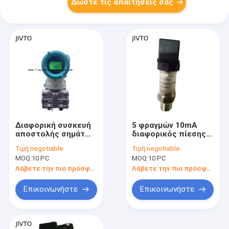
Δώστε τις απαιτήσεις σας
Διαφορική συσκευή
5 φραγμών 10mA
αποστολής σημάτων
διαφορικός πίεσης
πίεσης πυριτίου
μετατροπέας πίεσης
Τιμή:
negotiable
Τιμή:
negotiable
ενιαίου κρυστάλλου
συσκευών
MOQ:
10 PC
MOQ:
10 PC
36VDC με την
αποστολής σημάτων
επίδειξη των
20VDC υγρός
Λάβετε την πιο πρόσφατη τιμή
Λάβετε την πιο πρόσφατη τιμή
οδηγήσεων
Επικοινωνήστε
Επικοινωνήστε