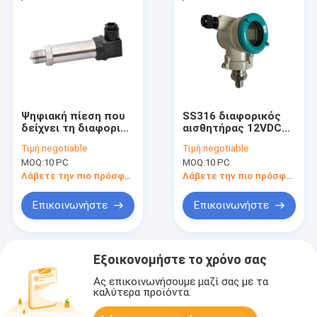
Ψηφιακή πίεση που
SS316 διαφορικός
δείχνει τη διαφορική
αισθητήρας 12VDC
συσκευή αποστολής
επιπέδων πίεσης
Τιμή:
negotiable
Τιμή:
negotiable
σημάτων πίεσης
πυριτίου για το
MOQ:
10 PC
MOQ:
10 PC
20mA 36V SS316
πετρέλαιο
Λάβετε την πιο πρόσφατη τιμή
Λάβετε την πιο πρόσφατη τιμή
Επικοινωνήστε
Επικοινωνήστε
Εξοικονομήστε το χρόνο σας
Ας επικοινωνήσουμε μαζί σας με τα
καλύτερα προϊόντα.