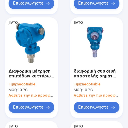
Επικοινωνήστε
Επικοινωνήστε
Διαφορική μέτρηση
διαφορική συσκευή
επιπέδων κυττάρων
αποστολής σημάτων
DP συσκευών
πίεσης 20mA 12VDC
Τιμή:
negotiable
Τιμή:
negotiable
αποστολής σημάτων
1/2 NPT διαφορικός
MOQ:
10 PC
MOQ:
10 PC
πίεσης 36VDC 20mA
μετατροπέας πίεσης
SS316L
Λάβετε την πιο πρόσφατη τιμή
Λάβετε την πιο πρόσφατη τιμή
Επικοινωνήστε
Επικοινωνήστε