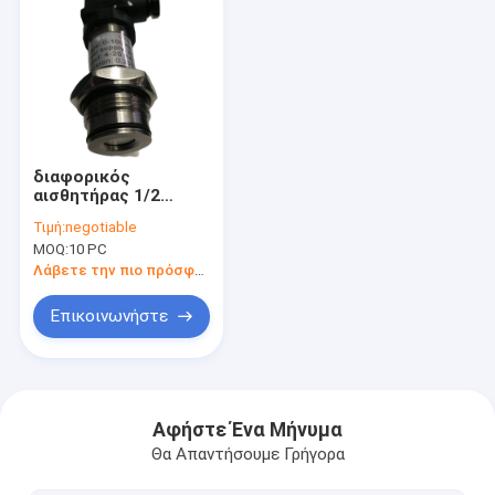
διαφορικός
αισθητήρας 1/2
πίεσης 15mA 20VDC»
Τιμή:
negotiable
NPT συσκευή
MOQ:
10 PC
αποστολής σημάτων
αρνητικής πίεσης
Λάβετε την πιο πρόσφατη τιμή
Επικοινωνήστε
Σπίτι
προϊόντα
Αφήστε Ένα Μήνυμα
Θα Απαντήσουμε Γρήγορα
Σχετικά με εμάς