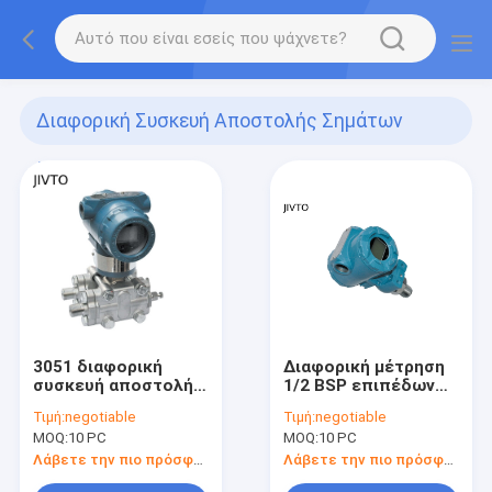
Διαφορική Συσκευή Αποστολής Σημάτων
Πίεσης
(8)
3051 διαφορική
Διαφορική μέτρηση
συσκευή αποστολής
1/2 BSP επιπέδων
σημάτων πίεσης
συσκευών
Τιμή:
negotiable
Τιμή:
negotiable
αποστολής σημάτων
MOQ:
10 PC
MOQ:
10 PC
πίεσης 60000KPA
36VDC
Λάβετε την πιο πρόσφατη τιμή
Λάβετε την πιο πρόσφατη τιμή