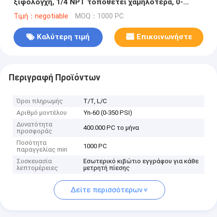
ξιφολόγχη, 1/4 NPT τοποθετεί χαμηλότερα, 0-
10,000 PSI/φραγμός, περίπτωση ανοξείδωτου
Τιμή：negotiable
MOQ：1000 PC
Καλύτερη τιμή
Επικοινωνήστε
Περιγραφή Προϊόντων
Όροι πληρωμής
T/T, L/C
Αριθμό μοντέλου
Yn-60 (0-350 PSI)
Δυνατότητα
400.000 PC το μήνα
προσφοράς
Ποσότητα
1000 PC
παραγγελίας min
Συσκευασία
Εσωτερικό κιβώτιο εγγράφου για κάθε
λεπτομέρειες
μετρητή πίεσης
Δείτε περισσότερων