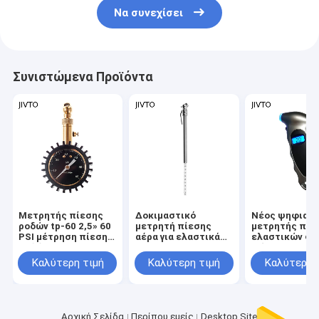
Να συνεχίσει
Συνιστώμενα Προϊόντα
Μετρητής πίεσης
Δοκιμαστικό
Νέος ψηφιακ
ροδών tp-60 2,5» 60
μετρητή πίεσης
μετρητής πίε
PSI μέτρηση πίεσης
αέρα για ελαστικά
ελαστικών φ
ροδών αυτοκινήτων
αυτοκινήτου
φόντου LCD
360 βαθμών
ελαστικό μετ
Καλύτερη τιμή
Καλύτερη τιμή
Καλύτερη 
παρακολούθη
αέρα 150PSI 
ακρίβειας
χειροκίνητο
εργαλείο δοκι
Αρχική Σελίδα
Περίπου εμείς
Desktop Site