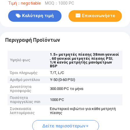
Τιμή：negotiable
MOQ：1000 PC
Καλύτερη τιμή
Επικοινωνήστε
Περιγραφή Προϊόντων
1.5» μετρητές πίεσης 38mm γενικοί
,
,
60 γενικοί μετρητές πίεσης PSI
Υψηλό φως
1/4 κενός μετρητής μανόμετρων
BSP
Όροι πληρωμής
T/T, L/C
Αριθμό μοντέλου
Υ-50 (0-60 PSI)
Δυνατότητα
300.000 PC το μήνα
προσφοράς
Ποσότητα
1000 PC
παραγγελίας min
Συσκευασία
Εσωτερικό κιβώτιο για κάθε μετρητή
λεπτομέρειες
πίεσης
Δείτε περισσότερων