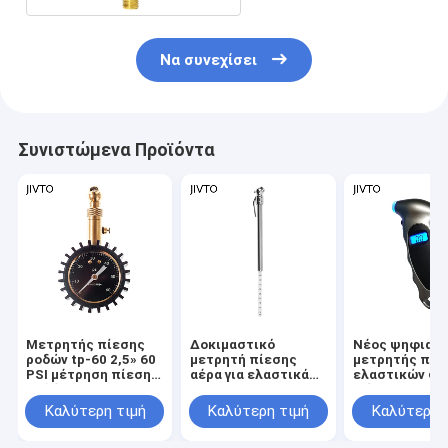
Να συνεχίσει
Συνιστώμενα Προϊόντα
Μετρητής πίεσης
Δοκιμαστικό
Νέος ψηφιακ
ροδών tp-60 2,5» 60
μετρητή πίεσης
μετρητής πίε
PSI μέτρηση πίεσης
αέρα για ελαστικά
ελαστικών φ
ροδών αυτοκινήτων
αυτοκινήτου
φόντου LCD
360 βαθμών
ελαστικό μετ
Καλύτερη τιμή
Καλύτερη τιμή
Καλύτερη 
παρακολούθη
αέρα 150PSI 