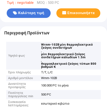
Τιμή：negotiable
MOQ：500 PC
Καλύτερη τιμή
Επικοινωνήστε
Περιγραφή Προϊόντων
Wrnm-102B μίνι θερμοηλεκτρικό
ζεύγος συνδετήρων
,
μίνι θερμοηλεκτρικό ζεύγος
Υψηλό φως
συνδετήρων καλωδίων 1.5m
,
θερμοηλεκτρικό ζεύγος τύπων 800
βαθμών Κ
Όροι πληρωμής
T/T, L/C
Αριθμό μοντέλου
Wrnm-102B
Δυνατότητα
100.000 PC το μήνα
προσφοράς
Ποσότητα
500 PC
παραγγελίας min
Συσκευασία
εσωτερικό κιβώτιο
λεπτομέρειες