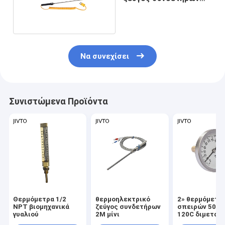
1.5M μίνι
Να συνεχίσει
Συνιστώμενα Προϊόντα
Θερμόμετρα 1/2
θερμοηλεκτρικό
2» θερμόμετρο
NPT βιομηχανικά
ζεύγος συνδετήρων
σπειρών 50M
γυαλιού
2M μίνι
120C διμεταλ
διμεταλλικός