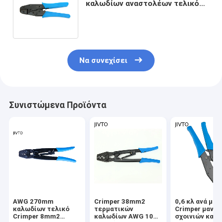
καλωδίων αναστολέων τελικό
ικανότητα AWG 0,4 κλ μονάδας
6,0 Mm2
Να συνεχίσει
Συνιστώμενα Προϊόντα
AWG 270mm
Crimper 38mm2
0,6 κλ ανά μον
καλωδίων τελικό
τερματικών
Crimper μανικ
Crimper 8mm2
καλωδίων AWG 10
σχοινιών καλ