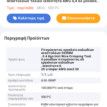
αναστολέων τελικό ικανότητα AWG 0,4 κλ μονάδας
6,0 Mm2
Τιμή：negotiable
MOQ：500 PC
Καλύτερη τιμή
Επικοινωνήστε
Περιγραφή Προϊόντων
Πτυχώνοντας εργαλείο καλωδίων
αναστολέων 203MM
,
,
0.4 Kgs Unit Wire Crimping Tool
Υψηλό φως
4 μονάδων πτυχώνοντας κλ
εργαλείων καλωδίων
,
,
Ικανότητα 0
25 crimper AWG mm2 30
Όροι πληρωμής
T/T, L/C
Αριθμό μοντέλου
Α.Μ.-06WF
Δυνατότητα
100.000 PC ανά στόμα
προσφοράς
Ποσότητα
500 PC
παραγγελίας min
Συσκευασία
Κάθε εσωτερικό κιβώτιο εγγράφου για