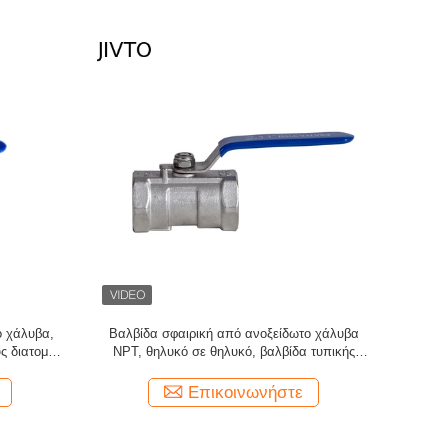
Μίνι βαλβίδ
NPT ή BSP