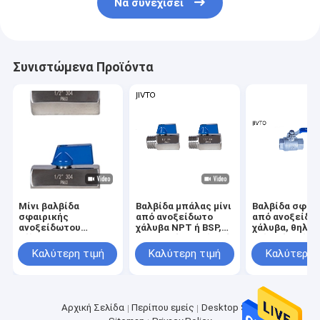
Να συνεχίσει
Συνιστώμενα Προϊόντα
Μίνι βαλβίδα
Βαλβίδα μπάλας μίνι
Βαλβίδα σφαι
σφαιρικής
από ανοξείδωτο
από ανοξείδω
ανοξείδωτου
χάλυβα NPT ή BSP,
χάλυβα, θηλυκ
χάλυβα NPT ή BSP,
αρσενικό σε θηλυκό,
θηλυκό, βαλβί
θηλυκό σε θηλυκό,
βαλβίδα διακοπής
πλήρους διατ
Καλύτερη τιμή
Καλύτερη τιμή
Καλύτερη 
βαλβίδα διακοπής
για νερό, λάδι 
αέριο
Αρχική Σελίδα
Περίπου εμείς
Desktop Site