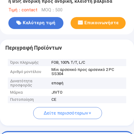
ή BSP, ανδρική προς ανδρική, κλειστή βαλβίδα
Τιμή：contact
MOQ：500
Καλύτερη τιμή
Επικοινωνήστε
Περιγραφή Προϊόντων
Όροι πληρωμής
FOB, 100% T/T, L/C
Μίνι αρσενικό προς αρσενικό 2 PC
Αριθμό μοντέλου
SS304
Δυνατότητα
επαφή
προσφοράς
Μάρκα
JIVTO
Πιστοποίηση
CE
Δείτε περισσότερων