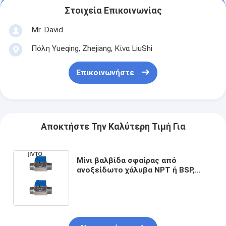
Στοιχεία Επικοινωνίας
Mr. David
Πόλη Yueqing, Zhejiang, Κίνα LiuShi
Επικοινωνήστε
Αποκτήστε Την Καλύτερη Τιμή Για
Μίνι βαλβίδα σφαίρας από
ανοξείδωτο χάλυβα NPT ή BSP,
ανδρική προς ανδρική, κλειστή
βαλβίδα