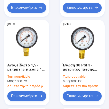
Επικοινωνήστε
Επικοινωνήστε
Ανοξείδωτο 1,5»
Ένωση 30 PSI 3»
μετρητής πίεσης 100
μετρητές πίεσης
PSI γενικός υγρός
75MM γενικοί 1/8»
Τιμή:
negotiable
Τιμή:
negotiable
1/8 BSP
γυαλιού NPT
MOQ:
1000 PC
MOQ:
1000 PC
Λάβετε την πιο πρόσφατη τιμή
Λάβετε την πιο πρόσφατη τιμή
Επικοινωνήστε
Επικοινωνήστε