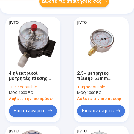
Δώστε τις απαιτήσεις σας
4 ηλεκτρικοί
2.5» μετρητές
μετρητές πίεσης
πίεσης 63mm
επαφών ίντσας
γεμισμένοι υγρό
Τιμή:
negotiable
Τιμή:
negotiable
MOQ:
1000 PC
MOQ:
1000 PC
Λάβετε την πιο πρόσφατη τιμή
Λάβετε την πιο πρόσφατη τιμή
Επικοινωνήστε
Επικοινωνήστε