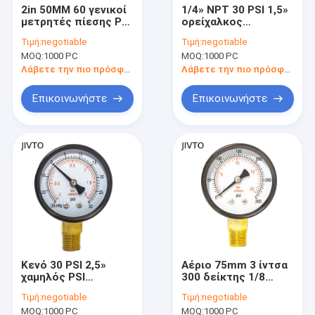
2in 50MM 60 γενικοί
1/4» NPT 30 PSI 1,5»
μετρητές πίεσης PSI
ορείχαλκος
τοποθετούν πίσω το
περίπτωσης
Τιμή:
negotiable
Τιμή:
negotiable
μετρητή 1/4 BSP
μετρητών πίεσης
MOQ:
1000 PC
MOQ:
1000 PC
38MM γενικός SS
εσωτερικός
Λάβετε την πιο πρόσφατη τιμή
Λάβετε την πιο πρόσφατη τιμή
Επικοινωνήστε
Επικοινωνήστε
Κενό 30 PSI 2,5»
Αέριο 75mm 3 ίντσα
χαμηλός PSI
300 δείκτης 1/8
μετρητής 1/4 50mm»
αργιλίου μετρητών
Τιμή:
negotiable
Τιμή:
negotiable
NPT μαύρος
πίεσης PSI NPT
MOQ:
1000 PC
MOQ:
1000 PC
χρωματισμένος
σύνδεση