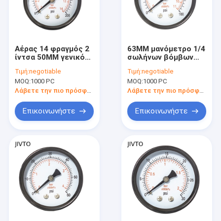
Αέρας 14 φραγμός 2
63MM μανόμετρο 1/4
ίντσα 50MM γενικό
σωλήνων βόμβων
δαχτυλίδι 1/4 χάλυβα
160 PSI μετρητής
Τιμή:
negotiable
Τιμή:
negotiable
μετρητών πίεσης»
πίεσης πινάκων
MOQ:
1000 PC
MOQ:
1000 PC
BSPT
BSPT
Λάβετε την πιο πρόσφατη τιμή
Λάβετε την πιο πρόσφατη τιμή
Επικοινωνήστε
Επικοινωνήστε