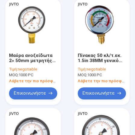
Μαύρα ανοξείδωτα
Πίνακας 50 κλ/τ.εκ.
2» 50mm μετρητής
1.5in 38MM γενικό
πίεσης νερού 15 PSI
νήμα μετρητών
Τιμή:
negotiable
Τιμή:
negotiable
1/8 BSPT
πίεσης G7/16
MOQ:
1000 PC
MOQ:
1000 PC
Λάβετε την πιο πρόσφατη τιμή
Λάβετε την πιο πρόσφατη τιμή
Επικοινωνήστε
Επικοινωνήστε