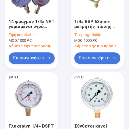
Γύρος εργοστασίων
Ποιοτικός έλεγχος
14 φραγμός 1/4» NPT
1/4» BSP 63mm»
γεμισμένοι υγρό
μετρητής πίεσης
Μας ελάτε σε επαφή με
μετρητές πίεσης 2,5
γλυκερίνης 2,5 40
Τιμή:
negotiable
Τιμή:
negotiable
ODM μετρητών
περίπτωση
MOQ:
1000 PC
MOQ:
1000 PC
πίεσης ίντσας
ανοξείδωτου
Ζητήστε ένα απόσπασμα
φραγμών
Λάβετε την πιο πρόσφατη τιμή
Λάβετε την πιο πρόσφατη τιμή
Επικοινωνήστε
Επικοινωνήστε
Μετρητές πίεσης
Διαφορική συσκευή αποστολής σημάτων πίεσης
Βαλβίδα σφαίρας
Πολλαπλή βαλβίδα οργάνων
Εξαρτήματα Πνευματικών
Γλυκερίνη 1/4» BSPT
Σύνθετοι κενοί