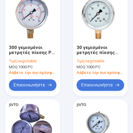
300 γεμισμένοι
30 γεμισμένοι
μετρητές πίεσης PSI
μετρητές πίεσης
υγρό
περίπτωσης PSI SS
Τιμή:
negotiable
Τιμή:
negotiable
υγρό
MOQ:
1000 PC
MOQ:
1000 PC
Λάβετε την πιο πρόσφατη τιμή
Λάβετε την πιο πρόσφατη τιμή
Επικοινωνήστε
Επικοινωνήστε
Σπίτι
Προϊόντα
Περίπου εμείς