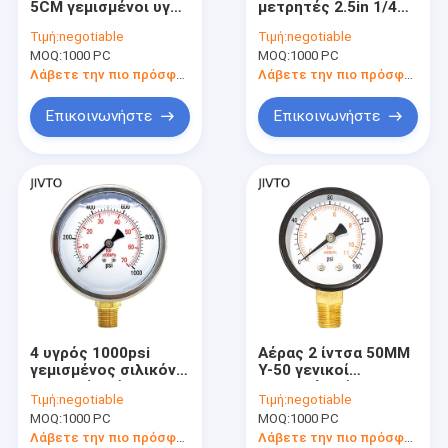
5CM γεμισμένοι υγρό
μετρητές 2.5in 1/4
Θερμόμετρα και μετρητές θερμοκρασίας
μετρητές πίεσης 2
πίεσης BSPT
Τιμή:
negotiable
Τιμή:
negotiable
φραγμός
γεμισμένοι υγρό
MOQ:
Μίνι θερμοηλεκτρικό ζεύγος συνδετήρων
1000 PC
MOQ:
1000 PC
60psi
Λάβετε την πιο πρόσφατη τιμή
Λάβετε την πιο πρόσφατη τιμή
Χειρωνακτικοί κόπτες καλωδίων
Επικοινωνήστε
Επικοινωνήστε
Πτυχώνοντας εργαλείο καλωδίων
Τελικός φραγμός
4 υγρός 1000psi
Αέρας 2 ίντσα 50MM
γεμισμένος σιλικόνη
Υ-50 γενικοί
μετρητής πίεσης
μετρητές πίεσης
Τιμή:
negotiable
Τιμή:
negotiable
ίντσας 1/2 NPT
160Psi 1/4 κατώτατο
MOQ:
1000 PC
MOQ:
1000 PC
101.6mm
σημείο ' NPT
Λάβετε την πιο πρόσφατη τιμή
Λάβετε την πιο πρόσφατη τιμή