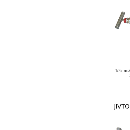
1/2» πο