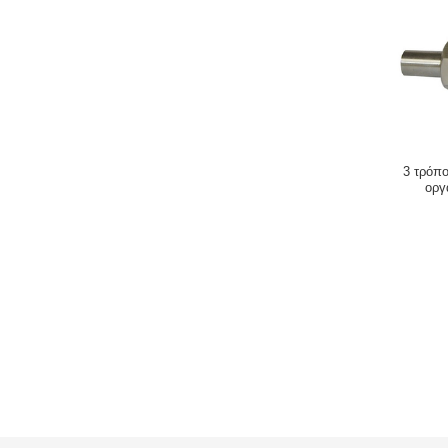
3 τρόπ
οργ