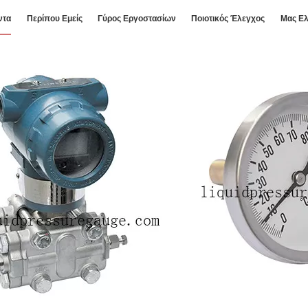
ντα
Περίπου Εμείς
Γύρος Εργοστασίων
Ποιοτικός Έλεγχος
Μας Ελ