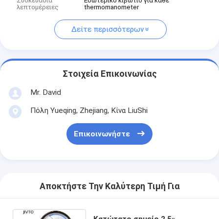
Συσκευασία
Εσωτερικό κιβώτιο για κάθε
λεπτομέρειες
thermomanometer
Δείτε περισσότερων
Στοιχεία Επικοινωνίας
Mr. David
Πόλη Yueqing, Zhejiang, Κίνα LiuShi
Επικοινωνήστε
Αποκτήστε Την Καλύτερη Τιμή Για
Κατώτατο σημείο 2,5»