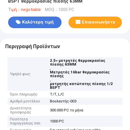
BSPT θερμοκρασίας πίεσης 63MM
Τιμή：negotiable
MOQ：1000 PC
Καλύτερη τιμή
Επικοινωνήστε
Περιγραφή Προϊόντων
2.5» μετρητές θερμοκρασίας
πίεσης 63MM
,
Μετρητές 16bar θερμοκρασίας
Υψηλό φως
πίεσης
,
μετρητής κατώτατης πίεσης 1/2
BSPT
Όροι πληρωμής
T/T, L/C
Αριθμό μοντέλου
Βουλευτής-003
Δυνατότητα
300.000 PC το μήνα
προσφοράς
Ποσότητα
1000 PC
παραγγελίας min