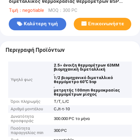
διμεταλλικός θερμοκρασίας θερμομέτρων BSP
μίσχος
Τιμή：negotiable
MOQ：300 PC
Καλύτερη τιμή
Επικοινωνήστε
Περιγραφή Προϊόντων
2.5» άνοιξη θερμομέτρων 63MM
βιομηχανική διμεταλλική
,
1/2 βιομηχανικό διμεταλλικό
Υψηλό φως
θερμόμετρο 60℃ bsp
,
μετρητής 100mm θερμοκρασίας
θερμομέτρων μίσχος
Όροι πληρωμής
T/T, L/C
Αριθμό μοντέλου
CJt-τ-10
Δυνατότητα
300.000 PC το μήνα
προσφοράς
Ποσότητα
300 PC
παραγγελίας min