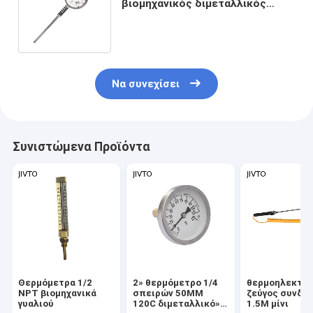
βιομηχανικός διμεταλλικός
θερμοκρασίας θερμομέτρων BSP
μίσχος
Να συνεχίσει
Συνιστώμενα Προϊόντα
Θερμόμετρα 1/2
2» θερμόμετρο 1/4
θερμοηλεκτρι
NPT βιομηχανικά
σπειρών 50MM
ζεύγος συνδε
γυαλιού
120C διμεταλλικό»
1.5M μίνι