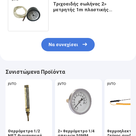
Τριχοειδής σωλήνας 2»
μετρητής 1m πλαστικής
περίπτωσης θερμοκρασίας
53mm 120C τριχοειδής
Να συνεχίσει
Συνιστώμενα Προϊόντα
Θερμόμετρα 1/2
2» θερμόμετρο 1/4
θερμοηλεκτρι
NPT βιομηχανικά
σπειρών 50MM
ζεύγος συνδε