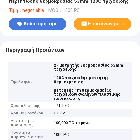
περίπτωσης θερμοκρασίας 53mm 120C τριχοειδής
Τιμή：negotiable
MOQ：1000 PC
Καλύτερη τιμή
Επικοινωνήστε
Περιγραφή Προϊόντων
2» μετρητής θερμοκρασίας 53mm
τριχοειδής
,
120C τριχοειδής μετρητής
Υψηλό φως
θερμοκρασίας
,
μετρητής 1m θερμοκρασίας
τριχοειδών σωλήνων πλαστικής
περίπτωσης
Όροι πληρωμής
T/T, L/C
Αριθμό μοντέλου
CT-02
Δυνατότητα
100,000 PC το μήνα
προσφοράς
Ποσότητα
1000 PC
παραγγελίας min