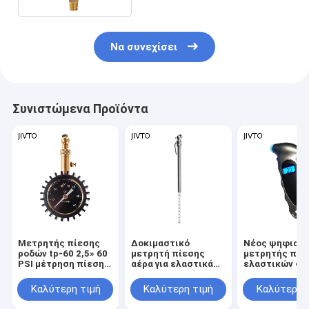
Να συνεχίσει
Συνιστώμενα Προϊόντα
Μετρητής πίεσης
Δοκιμαστικό
Νέος ψηφιακ
ροδών tp-60 2,5» 60
μετρητή πίεσης
μετρητής πίε
PSI μέτρηση πίεσης
αέρα για ελαστικά
ελαστικών φ
ροδών αυτοκινήτων
αυτοκινήτου
φόντου LCD
360 βαθμών
ελαστικό μετ
Καλύτερη τιμή
Καλύτερη τιμή
Καλύτερη 
παρακολούθη
αέρα 150PSI 