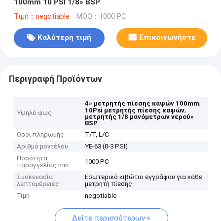
100mm 10 PSI 1/8» BSP
Τιμή：negotiable
MOQ：1000 PC
Καλύτερη τιμή
Επικοινωνήστε
Περιγραφή Προϊόντων
,
4» μετρητής πίεσης καψών 100mm
,
10Psi μετρητής πίεσης καψών
Υψηλό φως
μετρητής 1/8 μανόμετρων νερού»
BSP
Όροι πληρωμής
T/T, L/C
Αριθμό μοντέλου
YE-63 (0-3 PSI)
Ποσότητα
1000 PC
παραγγελίας min
Συσκευασία
Εσωτερικό κιβώτιο εγγράφου για κάθε
λεπτομέρειες
μετρητή πίεσης
Τιμή
negotiable
Δείτε περισσότερων