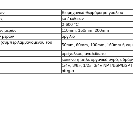
ων
Βιομηχανικό θερμόμετρο γυαλιού
ος
κατ' ευθείαν
0-600 °C
ων μερών
110mm, 150mm, 200mm
ν μερών
αργίλιο
 (συμπεριλαμβανομένου του
50mm, 60mm, 100mm, 160mm ή καμέ
ορείχαλκος, ανοξείδωτο
κόκκινο ή μπλε οργανικό υγρό, υδρά
1/4», 3/8», 1/2», 3/4» NPT/BSP/BSPT
ν
αίτημα