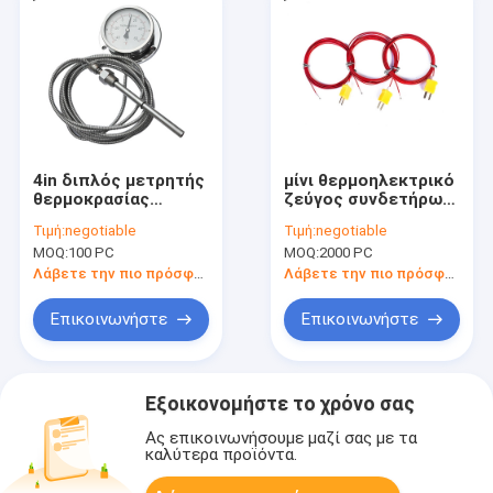
4in διπλός μετρητής
μίνι θερμοηλεκτρικό
θερμοκρασίας
ζεύγος συνδετήρων
κλίμακας τριχοειδής
τύπων 1M Κ
Τιμή:
negotiable
Τιμή:
negotiable
MOQ:
100 PC
MOQ:
2000 PC
Λάβετε την πιο πρόσφατη τιμή
Λάβετε την πιο πρόσφατη τιμή
Επικοινωνήστε
Επικοινωνήστε
Εξοικονομήστε το χρόνο σας
Ας επικοινωνήσουμε μαζί σας με τα
καλύτερα προϊόντα.