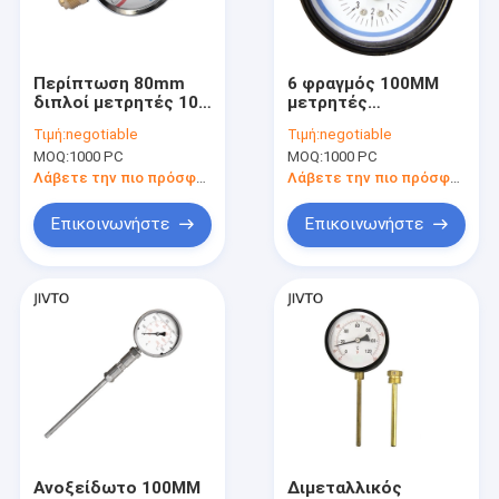
Γύρος εργοστασίων
Ποιοτικός έλεγχος
Περίπτωση 80mm
6 φραγμός 100MM
διπλοί μετρητές 10
μετρητές
Μας ελάτε σε επαφή με
φραγμός 1/2 ABS
θερμοκρασίας
Τιμή:
negotiable
Τιμή:
negotiable
θερμοκρασίας
πίεσης 4 ιντσών 1/2
MOQ:
1000 PC
MOQ:
1000 PC
πίεσης κλίμακας»
μετρητής πίεσης
Ζητήστε ένα απόσπασμα
BSP
λεβήτων BSP
Λάβετε την πιο πρόσφατη τιμή
Λάβετε την πιο πρόσφατη τιμή
Επικοινωνήστε
Επικοινωνήστε
Μετρητές πίεσης
Διαφορική συσκευή αποστολής σημάτων πίεσης
Βαλβίδα σφαίρας
Πολλαπλή βαλβίδα οργάνων
Εξαρτήματα Πνευματικών
Ανοξείδωτο 100MM
Διμεταλλικός