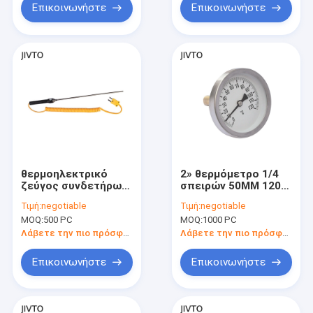
Επικοινωνήστε
Επικοινωνήστε
θερμοηλεκτρικό
2» θερμόμετρο 1/4
ζεύγος συνδετήρων
σπειρών 50MM 120C
1.5M μίνι
διμεταλλικό»
Τιμή:
negotiable
Τιμή:
negotiable
διμεταλλικός
MOQ:
500 PC
MOQ:
1000 PC
μετρητής
θερμοκρασίας BSP
Λάβετε την πιο πρόσφατη τιμή
Λάβετε την πιο πρόσφατη τιμή
Επικοινωνήστε
Επικοινωνήστε