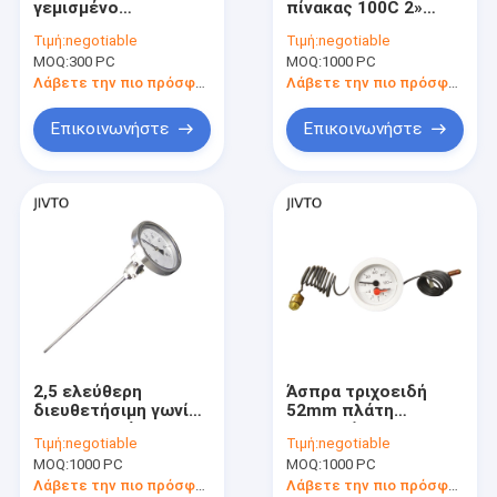
γεμισμένο
πίνακας 100C 2»
Θερμόμετρα και μετρητές θερμοκρασίας
θερμόμετρο 1/2 NPT
θερμόμετρο 1/2
Τιμή:
negotiable
Τιμή:
negotiable
μίσχων μετάλλων 4»
σπειρών 50MM
MOQ:
Μίνι θερμοηλεκτρικό ζεύγος συνδετήρων
300 PC
MOQ:
1000 PC
650C γλυκερίνη
διμεταλλικό νήμα
BSPT
Λάβετε την πιο πρόσφατη τιμή
Λάβετε την πιο πρόσφατη τιμή
Χειρωνακτικοί κόπτες καλωδίων
Επικοινωνήστε
Επικοινωνήστε
Πτυχώνοντας εργαλείο καλωδίων
Τελικός φραγμός
2,5 ελεύθερη
Άσπρα τριχοειδή
διευθετήσιμη γωνία
52mm πλάτη
1/2 θερμομέτρων
μετρητών
Τιμή:
negotiable
Τιμή:
negotiable
600℃ ίντσας
θερμοκρασίας
MOQ:
1000 PC
MOQ:
1000 PC
βιομηχανική
πίεσης 10 φραγμών
διμεταλλική» NPT
τοποθετούν
Λάβετε την πιο πρόσφατη τιμή
Λάβετε την πιο πρόσφατη τιμή