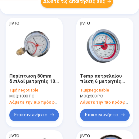
Δώστε τις απαιτήσεις σας
Περίπτωση 80mm
Temp πετρελαίου
διπλοί μετρητές 10
πίεση 6 μετρητές
φραγμός 1/2 ABS
θερμοκρασίας
Τιμή:
negotiable
Τιμή:
negotiable
θερμοκρασίας
πίεσης φραγμών
MOQ:
1000 PC
MOQ:
500 PC
πίεσης κλίμακας»
63MM 1/2 NPT
BSP
Λάβετε την πιο πρόσφατη τιμή
Λάβετε την πιο πρόσφατη τιμή
Επικοινωνήστε
Επικοινωνήστε