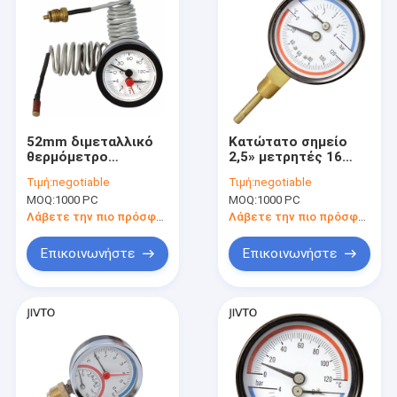
52mm διμεταλλικό
Κατώτατο σημείο
θερμόμετρο
2,5» μετρητές 16
σπειρών νημάτων
φραγμός 1/2 BSPT
Τιμή:
negotiable
Τιμή:
negotiable
ορείχαλκου 4
θερμοκρασίας
MOQ:
1000 PC
MOQ:
1000 PC
φραγμών πίεσης
πίεσης 63MM
μετρητών
Λάβετε την πιο πρόσφατη τιμή
Λάβετε την πιο πρόσφατη τιμή
θερμοκρασίας
Επικοινωνήστε
Επικοινωνήστε
Σπίτι
Προϊόντα
Περίπου εμείς